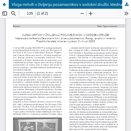
Vloga mrtvih v življenju posameznikov v sodobni družbi. Mednarodna konferenca Delovanje mrtvih v življenju posameznikov: Razlogi, sprožilci in konteksti