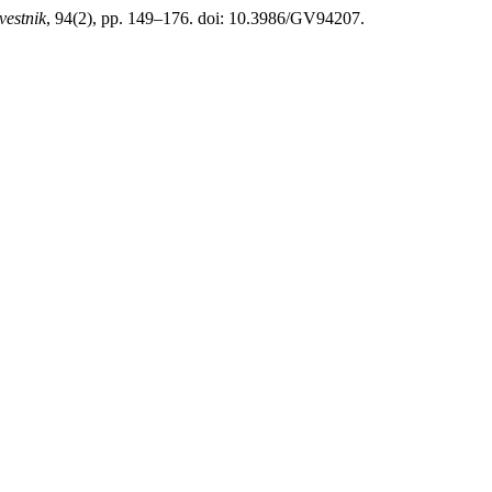
vestnik
, 94(2), pp. 149–176. doi: 10.3986/GV94207.