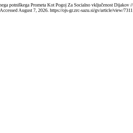
a potniškega Prometa Kot Pogoj Za Socialno vključenost Dijakov // Ac
ccessed August 7, 2026. https://ojs-gr.zrc-sazu.si/gv/article/view/7311