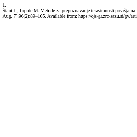
1.
Štaut L, Topole M. Metode za prepoznavanje terasiranosti površja na 
Aug. 7];96(2):89–105. Available from: https://ojs-gr.zrc-sazu.si/gv/ar