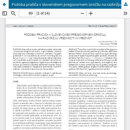
Podoba prašiča v slovenskem pregovornem izročilu na razkrižju vrednosti in vrednot