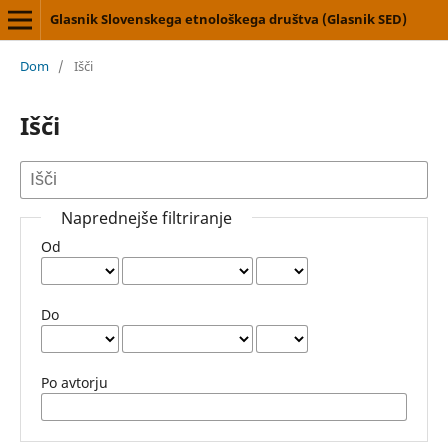
Glasnik Slovenskega etnološkega društva (Glasnik SED)
Dom
/
Išči
Išči
Naprednejše filtriranje
Od
Do
Po avtorju