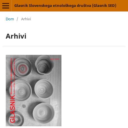
Glasnik Slovenskega etnološkega društva (Glasnik SED)
Dom
/
Arhivi
Arhivi