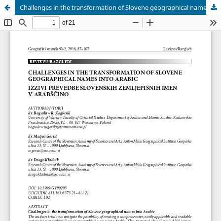
Challenges in the transformation of Slovene geographical names into Arabic // Izzivi prevedbe slovenskih zemljepisnih imen v arabščino