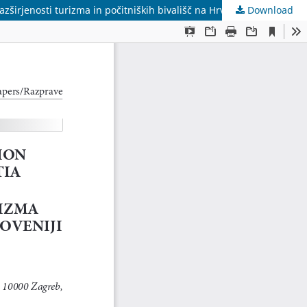
Download
Interrelations between spatial distribution of tourism and the second homes in Croatia and Slovenia // Povezanost prostorske razširjenosti turizma in počitniških bivališč na Hrvaškem in v Sloveniji