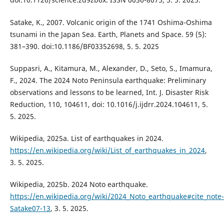
Satake, K., 2007. Volcanic origin of the 1741 Oshima-Oshima
tsunami in the Japan Sea. Earth, Planets and Space. 59 (5):
381–390. doi:10.1186/BF03352698, 5. 5. 2025
Suppasri, A., Kitamura, M., Alexander, D., Seto, S., Imamura,
F., 2024. The 2024 Noto Peninsula earthquake: Preliminary
observations and lessons to be learned, Int. J. Disaster Risk
Reduction, 110, 104611, doi: 10.1016/j.ijdrr.2024.104611, 5.
5. 2025.
Wikipedia, 2025a. List of earthquakes in 2024.
https://en.wikipedia.org/wiki/List_of_earthquakes_in_2024
,
3. 5. 2025.
Wikipedia, 2025b. 2024 Noto earthquake.
https://en.wikipedia.org/wiki/2024_Noto_earthquake#cite_note-
Satake07-13
, 3. 5. 2025.