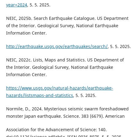
year=2024
, 5. 5. 2025.
NEIC, 2025b. Search Earthquake Catalogue. US Department
of the Interior. Geological Survey, National Earthquake
Information Center.
http://earthquake.usgs.gov/earthquakes/search/
, 5. 5. 2025.
NEIC, 2022c. Lists, Maps and Statistics. US Department of
the Interior. Geological Survey, National Earthquake
Information Center.
https://www.usgs.gov/natural-hazards/earthquake-
hazards/listsmaps-and-statistics
, 5. 5. 2025.
Normile, D., 2024. Mysterious seismic swarm foreshadowed
monster Japan earthquake. Science. 383 (6679). American
Association for the Advancement of Science: 140.
doi:10.1126/science.zd9zb6x. ISSN 0036-8075, 5. 5. 2025.