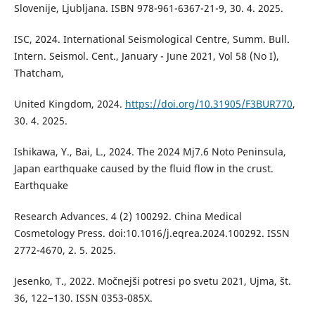
Slovenije, Ljubljana. ISBN 978-961-6367-21-9, 30. 4. 2025.
ISC, 2024. International Seismological Centre, Summ. Bull.
Intern. Seismol. Cent., January - June 2021, Vol 58 (No I),
Thatcham,
United Kingdom, 2024.
https://doi.org/10.31905/F3BUR770
,
30. 4. 2025.
Ishikawa, Y., Bai, L., 2024. The 2024 Mj7.6 Noto Peninsula,
Japan earthquake caused by the fluid flow in the crust.
Earthquake
Research Advances. 4 (2) 100292. China Medical
Cosmetology Press. doi:10.1016/j.eqrea.2024.100292. ISSN
2772-4670, 2. 5. 2025.
Jesenko, T., 2022. Močnejši potresi po svetu 2021, Ujma, št.
36, 122−130. ISSN 0353-085X.