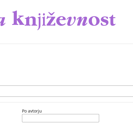
Po avtorju