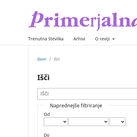
Trenutna številka
Arhivi
O reviji
Dom
/
Išči
Išči
Naprednejše filtriranje
Od
Do