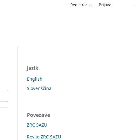
Registracija
Prijava
lokasi kolam renang hk
ini terlalu berlebihan
ini terlalu berlebihan
ini terlalu berlebihan
bandar togel
monperatoto
ini adalah HK
ini adalah HK
tautan gacor
tautan gacor
tautan gacor
tautan gacor
situasinya sulit
situasinya sulit
situasinya sulit
situasinya sulit
situasinya sulit
situasinya sulit
situasinya sulit
situasinya sulit
situasinya sulit
situasinya sulit
situasinya sulit
slot tautan
lokasi hk
situs slot gacor
lokasi hk
lokasi hk
slot tautan
di sinilah
slot gacor
slot gacor
slot gacor
di sinilah
di sinilah
di sinilah
slot gacor
di sinilah
di sinilah
di sinilah
slot gacor
di sinilah
slot gacor
mesin slot
di sinilah
slot gacor
keras
slot toto
ini
ini
Jezik
English
Slovenščina
Povezave
ZRC SAZU
Revije ZRC SAZU