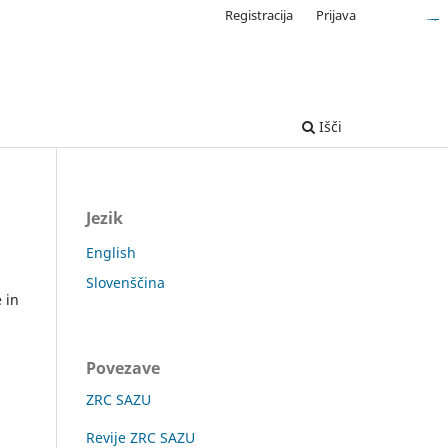
Registracija
Prijava
lokasi kolam renang hk
ini terlalu berlebihan
ini terlalu berlebihan
ini terlalu berlebihan
bandar togel
monperatoto
ini adalah HK
ini adalah HK
tautan gacor
tautan gacor
tautan gacor
tautan gacor
situasinya sulit
situasinya sulit
situasinya sulit
situasinya sulit
situasinya sulit
situasinya sulit
situasinya sulit
situasinya sulit
situasinya sulit
situasinya sulit
situasinya sulit
slot tautan
lokasi hk
situs slot gacor
lokasi hk
lokasi hk
slot tautan
di sinilah
slot gacor
slot gacor
slot gacor
di sinilah
di sinilah
di sinilah
slot gacor
di sinilah
di sinilah
di sinilah
slot gacor
di sinilah
slot gacor
mesin slot
di sinilah
slot gacor
keras
slot toto
ini
ini
Išči
Jezik
English
Slovenščina
 in
Povezave
ZRC SAZU
Revije ZRC SAZU