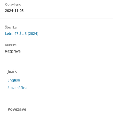
Objavljeno
2024-11-05
Številka
Letn. 47 Št. 3 (2024)
Rubrike
Razprave
Jezik
English
Slovenščina
Povezave