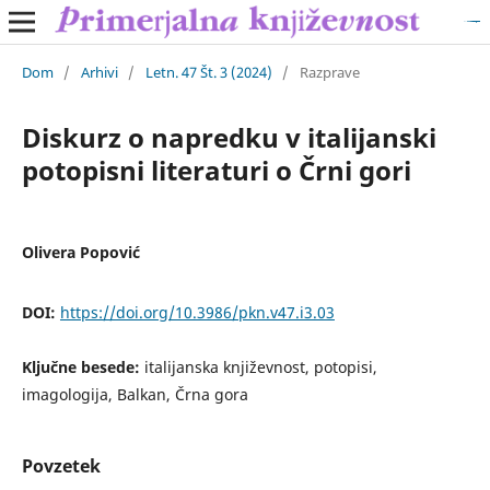
lokasi kolam renang hk
ini terlalu berlebihan
ini terlalu berlebihan
ini terlalu berlebihan
bandar togel
monperatoto
ini adalah HK
ini adalah HK
tautan gacor
tautan gacor
tautan gacor
tautan gacor
situasinya sulit
situasinya sulit
situasinya sulit
situasinya sulit
situasinya sulit
situasinya sulit
situasinya sulit
situasinya sulit
situasinya sulit
situasinya sulit
situasinya sulit
slot tautan
lokasi hk
situs slot gacor
lokasi hk
lokasi hk
slot tautan
di sinilah
slot gacor
slot gacor
slot gacor
di sinilah
di sinilah
di sinilah
slot gacor
di sinilah
di sinilah
di sinilah
slot gacor
di sinilah
slot gacor
mesin slot
di sinilah
slot gacor
keras
slot toto
ini
ini
Dom
/
Arhivi
/
Letn. 47 Št. 3 (2024)
/
Razprave
Diskurz o napredku v italijanski
potopisni literaturi o Črni gori
Olivera Popović
DOI:
https://doi.org/10.3986/pkn.v47.i3.03
Ključne besede:
italijanska književnost, potopisi,
imagologija, Balkan, Črna gora
Povzetek