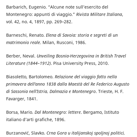
Barbarich, Eugenio. “Alcune note sull’esercito del
Montenegro: appunti di viaggio.”
Rivista Militare Italiana
,
vol. 42, no. 4, 1897, pp. 269–282.
Barneschi, Renato.
Elena di Savoia: storia e segreti di un
matrimonio reale
. Milan, Rusconi, 1986.
Berber, Neval.
Unveiling Bosnia-Herzegovina in British Travel
Literature (1844–1912)
. Pisa University Press, 2010.
Biasoletto, Bartolomeo.
Relazione del viaggio fatto nella
primavera dell’anno 1838 dalla Maestà del Re Federico Augusto
di Sassonia nell’Istria, Dalmazia e Montenegro
. Trieste, H. F.
Favarger, 1841.
Borsa, Mario.
Dal Montenegro: lettere
. Bergamo, Istituto
italiano d’arti grafiche, 1896.
Burzanović, Slavko.
Crna Gora u italijanskoj spoljnoj politici,