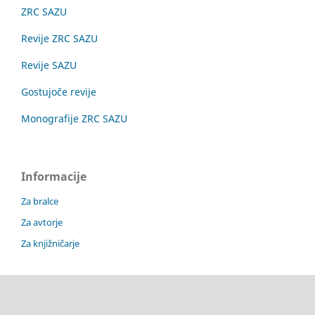
ZRC SAZU
Revije ZRC SAZU
Revije SAZU
Gostujoče revije
Monografije ZRC SAZU
Informacije
Za bralce
Za avtorje
Za knjižničarje