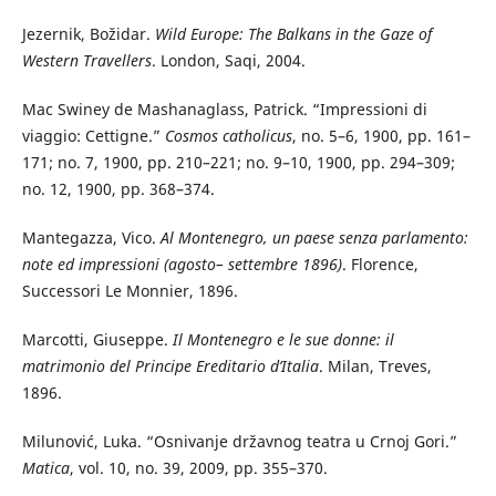
Jezernik, Božidar.
Wild Europe: The Balkans in the Gaze of
Western Travellers
. London, Saqi, 2004.
Mac Swiney de Mashanaglass, Patrick. “Impressioni di
viaggio: Cettigne.”
Cosmos catholicus
, no. 5–6, 1900, pp. 161–
171; no. 7, 1900, pp. 210–221; no. 9–10, 1900, pp. 294–309;
no. 12, 1900, pp. 368–374.
Mantegazza, Vico.
Al Montenegro, un paese senza parlamento:
note ed impressioni (agosto– settembre 1896)
. Florence,
Successori Le Monnier, 1896.
Marcotti, Giuseppe.
Il Montenegro e le sue donne: il
matrimonio del Principe Ereditario d’Italia
. Milan, Treves,
1896.
Milunović, Luka. “Osnivanje državnog teatra u Crnoj Gori.”
Matica
, vol. 10, no. 39, 2009, pp. 355–370.