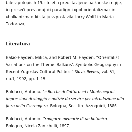
bile v potopisih 19. stoletja predstavljene balkanske regije,
in preseči prevladujoči paradigmi »pol-orientalizma« in
»balkanizma«, ki sta ju vzpostavila Larry Wolff in Maria
Todorova.
Literatura
Bakić-Hayden, Milica, and Robert M. Hayden. “Orientalist
Variations on the Theme ‘Balkans’: Symbolic Geography in
Recent Yugoslav Cultural Politics.”
Slavic Review
, vol. 51,
no.1, 1992, pp. 1–15.
Baldacci, Antonio.
Le Bocche di Cattaro ed i Montenegrini:
impressioni di viaggio e notizie da servire per introduzione alla
flora della Czernagora
. Bologna, Soc. tip. Azzoguidi, 1886.
Baldacci, Antonio.
Crnagora: memorie di un botanico
.
Bologna, Nicola Zanichelli, 1897.