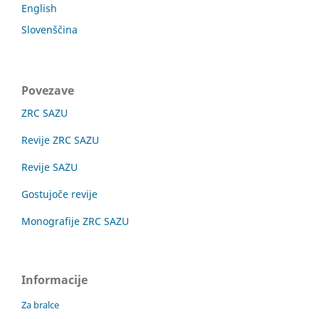
English
Slovenščina
Povezave
ZRC SAZU
Revije ZRC SAZU
Revije SAZU
Gostujoče revije
Monografije ZRC SAZU
Informacije
Za bralce