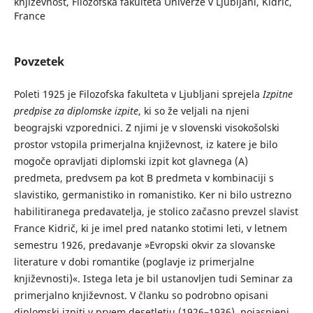
književnost, Filozofska fakulteta Univerze v Ljubljani, Kidrič,
France
Povzetek
Poleti 1925 je Filozofska fakulteta v Ljubljani sprejela
Izpitne
predpise za diplomske izpite
, ki so že veljali na njeni
beograjski vzporednici. Z njimi je v slovenski visokošolski
prostor vstopila primerjalna književnost, iz katere je bilo
mogoče opravljati diplomski izpit kot glavnega (A)
predmeta, predvsem pa kot B predmeta v kombinaciji s
slavistiko, germanistiko in romanistiko. Ker ni bilo ustrezno
habilitiranega predavatelja, je stolico začasno prevzel slavist
France Kidrič, ki je imel pred natanko stotimi leti, v letnem
semestru 1926, predavanje »Evropski okvir za slovanske
literature v dobi romantike (poglavje iz primerjalne
književnosti)«. Istega leta je bil ustanovljen tudi Seminar za
primerjalno književnost. V članku so podrobno opisani
diplomski izpiti v prvem desetletju (1926–1936), pojasnjeni