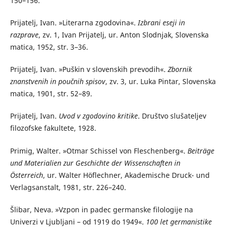
150–156.
Prijatelj, Ivan. »Literarna zgodovina«.
Izbrani eseji in
razprave
, zv. 1, Ivan Prijatelj, ur. Anton Slodnjak, Slovenska
matica, 1952, str. 3–36.
Prijatelj, Ivan. »Puškin v slovenskih prevodih«.
Zbornik
znanstvenih in poučnih spisov
, zv. 3, ur. Luka Pintar, Slovenska
matica, 1901, str. 52–89.
Prijatelj, Ivan.
Uvod v zgodovino kritike
. Društvo slušateljev
filozofske fakultete, 1928.
Primig, Walter. »Otmar Schissel von Fleschenberg«.
Beiträge
und Materialien zur Geschichte der Wissenschaften in
Österreich
, ur. Walter Höflechner, Akademische Druck- und
Verlagsanstalt, 1981, str. 226–240.
Šlibar, Neva. »Vzpon in padec germanske filologije na
Univerzi v Ljubljani – od 1919 do 1949«.
100 let germanistike