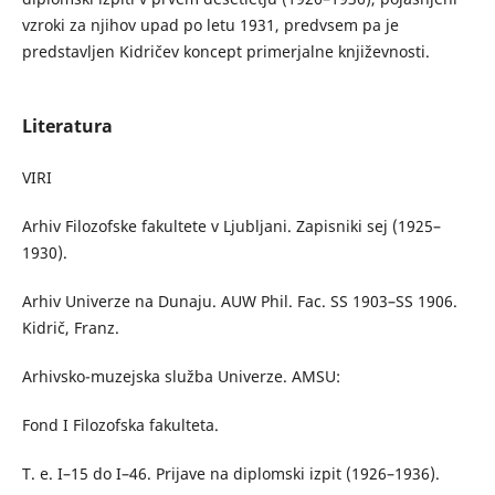
vzroki za njihov upad po letu 1931, predvsem pa je
predstavljen Kidričev koncept primerjalne književnosti.
Literatura
VIRI
Arhiv Filozofske fakultete v Ljubljani. Zapisniki sej (1925–
1930).
Arhiv Univerze na Dunaju. AUW Phil. Fac. SS 1903–SS 1906.
Kidrič, Franz.
Arhivsko-muzejska služba Univerze. AMSU:
Fond I Filozofska fakulteta.
T. e. I–15 do I–46. Prijave na diplomski izpit (1926–1936).